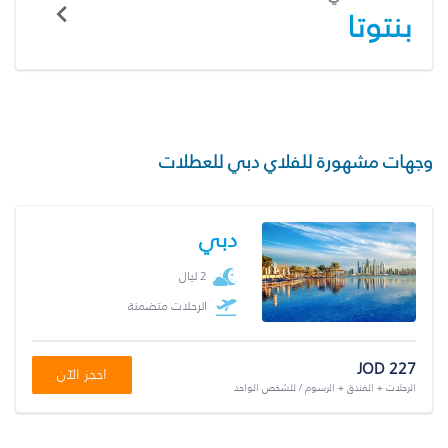
بنتوتا
وجهات مشهورة للفلاي دبي للعطلات
دبي
2 ليال
الرحلات متضمنة
JOD 227
احجز الآن
الرحلات + الفندق + الرسوم / للشخص الواحد