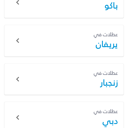
باكو
عطلات في
يريفان
عطلات في
زنجبار
عطلات في
دبي