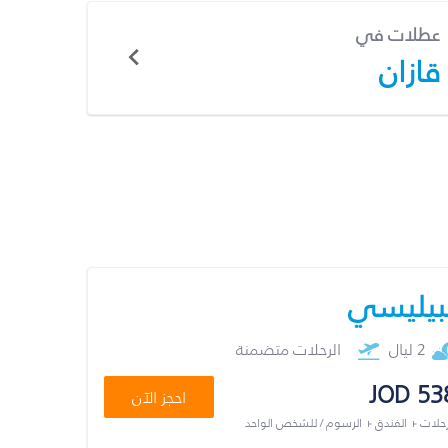
عطلات في
قازان
بيليسي
2 ليال
الرحلات متضمنة
JOD 53
احجز الآن
رحلات + الفندق + الرسوم / للشخص الواحد