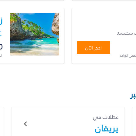
ز
ت متضمنة
0
احجز الآن
شخص الواحد
ال
ر
عطلات في
يريفان