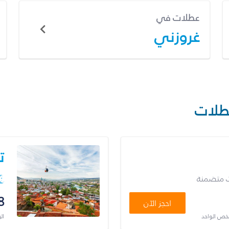
عطلات في
غروزني
طلات
ت
ت متضمنة
8
احجز الآن
شخص الواحد
ال