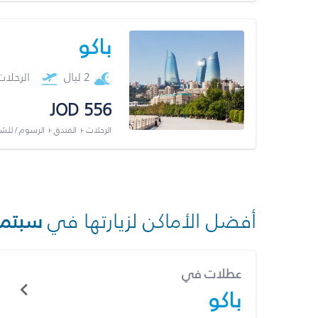
باكو
2 ليال
الرحلا
JOD 556
الرحلات + الفندق + الرسوم / لل
أفضل الأماكن لزيارتها في
سبتمب
عطلات في
باكو