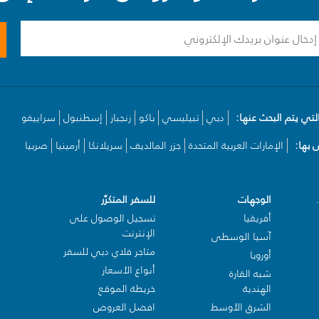
لتي يتم البحث عنها:
دبي
تبيليسي
باكو
زنجبار
إسطنبول
سراييفو
بها:
الإمارات العربية المتحدة
جزر المالديف
سريلانكا
أرمينيا
صربيا
الوجهات
للسفر المتكرّر
أفريقيا
تسجيل الوصول على
الإنترنت
آسيا الوسطى
متاجر فلاي دبي للسفر
أوروبا
أنواع الأسعار
شبه القارة
الهندية
خريطة الموقع
الشرق الأوسط
افضل العروض