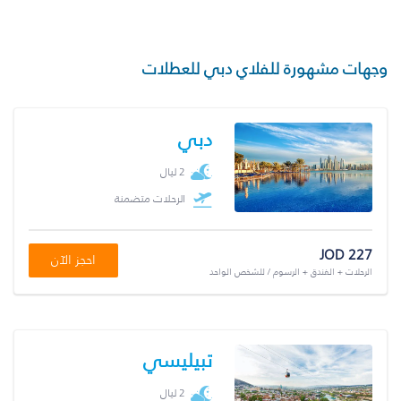
وجهات مشهورة للفلاي دبي للعطلات
دبي
2 ليال
الرحلات متضمنة
JOD 227
احجز الآن
الرحلات + الفندق + الرسوم / للشخص الواحد
تبيليسي
2 ليال