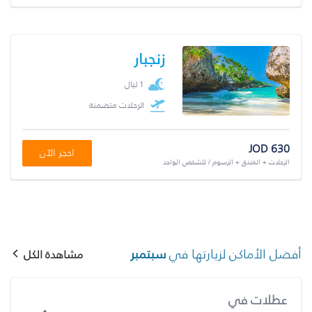
زنجبار
1 ليال
الرحلات متضمنة
JOD 630
احجز الآن
الرحلات + الفندق + الرسوم / للشخص الواحد
أفضل الأماكن لزيارتها في
سبتمبر
مشاهدة الكل
عطلات في