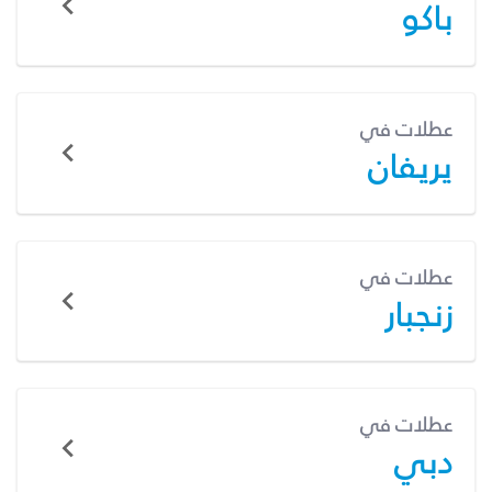
باكو
عطلات في
يريفان
عطلات في
زنجبار
عطلات في
دبي