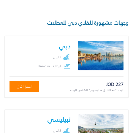
وجهات مشهورة للفلاي دبي للعطلات
دبي
2 ليال
الرحلات متضمنة
JOD 227
احجز الآن
الرحلات + الفندق + الرسوم / للشخص الواحد
تبيليسي
2 ليال