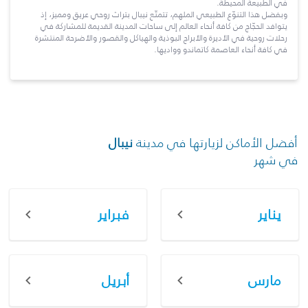
في الطبيعة المحيطة.
وبفضل هذا التنوّع الطبيعي الملهم، تتمتّع نيبال بتراث روحي عريق ومميز، إذ
يتوافد الحجّاج من كافة أنحاء العالم إلى ساحات المدينة القديمة للمشاركة في
رحلات روحية في الأديرة والأبراج البوذية والهياكل والقصور والأضرحة المنتشرة
في كافة أنحاء العاصمة كاتماندو وواديها.
أفضل الأماكن لزيارتها في مدينة
نيبال
في شهر
يناير
فبراير
مارس
أبريل