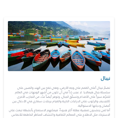
نيبال
تضمّ نيبال أعلى القمم على وجه الأرض، وهي تقع بين الهند والصين على
سلسلة جبال هيمالايا. لا عجب إذاً في أن تكون من أشهر الوجهات في العالم
للتنزّه سيراً على الأقدام وتسلّق الجبال، وتوفر أيضاً عدّد من التجارب الأخرى
كالتجديف والركوب على الدراجات النارية والقيام برحلات سفاري في الأدغال بين
أحضان وديانها الاستوائية.
أما لمن ينشدون تمضية عطلة أكثر هدوءاً، فيمكنهم الاستمتاع بأنشطة تبعث على
الاسترخاء مثل الاطلاع على المعالم الثقافية واكتشاف المناظر الخاطفة للأنفاس