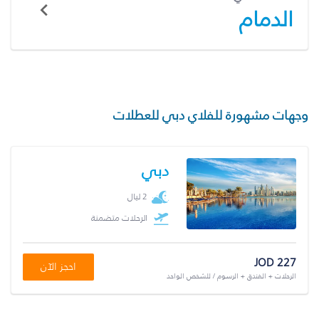
الدمام
وجهات مشهورة للفلاي دبي للعطلات
دبي
2 ليال
الرحلات متضمنة
JOD 227
احجز الآن
الرحلات + الفندق + الرسوم / للشخص الواحد