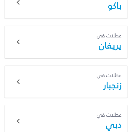
باكو
عطلات في
يريفان
عطلات في
زنجبار
عطلات في
دبي