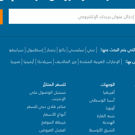
لتي يتم البحث عنها:
دبي
تبيليسي
باكو
زنجبار
إسطنبول
سراييفو
بها:
الإمارات العربية المتحدة
جزر المالديف
سريلانكا
أرمينيا
صربيا
الوجهات
للسفر المتكرّر
أفريقيا
تسجيل الوصول على
الإنترنت
آسيا الوسطى
متاجر فلاي دبي للسفر
أوروبا
أنواع الأسعار
شبه القارة
الهندية
خريطة الموقع
الشرق الأوسط
افضل العروض