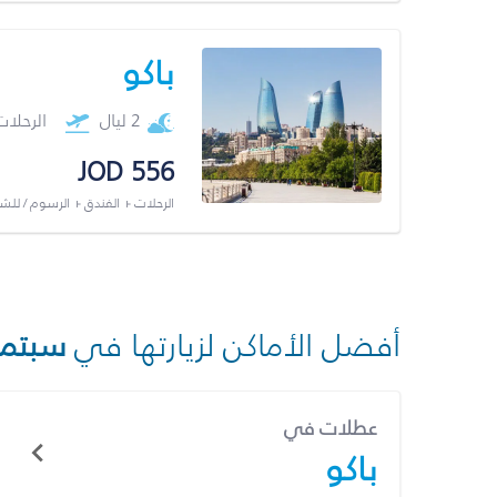
باكو
2 ليال
الرحلا
JOD 556
الرحلات + الفندق + الرسوم / لل
أفضل الأماكن لزيارتها في
سبتمب
عطلات في
باكو