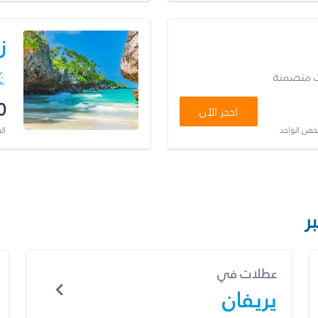
ز
ت متضمنة
0
احجز الآن
شخص الواحد
ال
ر
عطلات في
يريفان