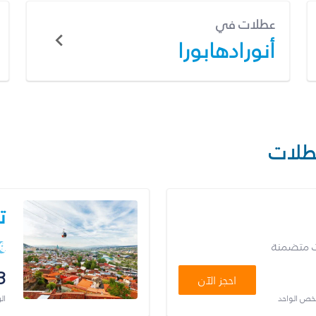
عطلات في
أنورادهابورا
طلات
ت
ت متضمنة
3
احجز الآن
شخص الواحد
ال