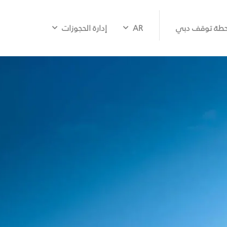
طة توقف دبي
AR
إدارة الحجوزات