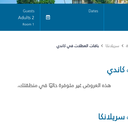
Guests
Dates
2 Adults
1 Room
باقات العطلات في كاندي
ة
سريلانكا
كاندي
هذه العروض غير متوفرة حاليًا في منطقتك.
سريلانكا