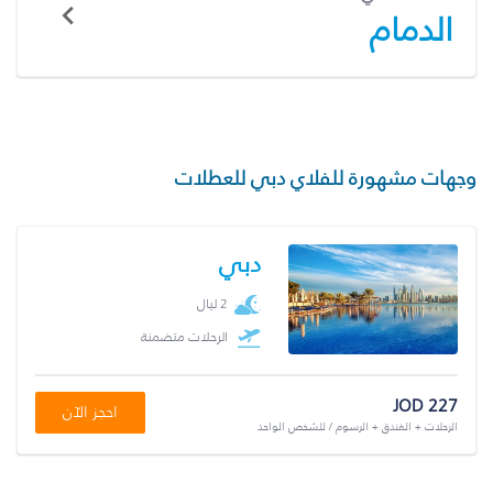
الدمام
وجهات مشهورة للفلاي دبي للعطلات
دبي
2 ليال
الرحلات متضمنة
JOD 227
احجز الآن
الرحلات + الفندق + الرسوم / للشخص الواحد