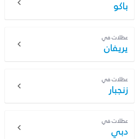
باكو
عطلات في
يريفان
عطلات في
زنجبار
عطلات في
دبي