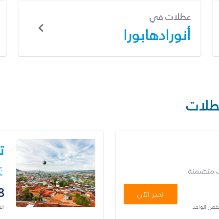
عطلات في
أنورادهابورا
طلات
ت
ت متضمنة
8
احجز الآن
شخص الواحد
ال