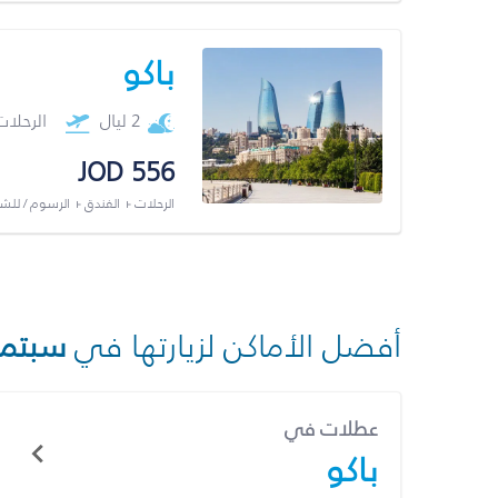
باكو
2 ليال
الرحلا
JOD 556
الرحلات + الفندق + الرسوم / لل
أفضل الأماكن لزيارتها في
سبتمب
عطلات في
باكو