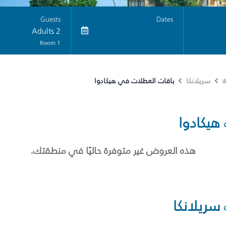
Guests
Dates
2 Adults
1 Room
باقات العطلات في هيكادوا
ة
سريلانكا
هيكادوا
هذه العروض غير متوفرة حاليًا في منطقتك.
سريلانكا