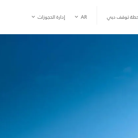
طة توقف دبي
AR
إدارة الحجوزات