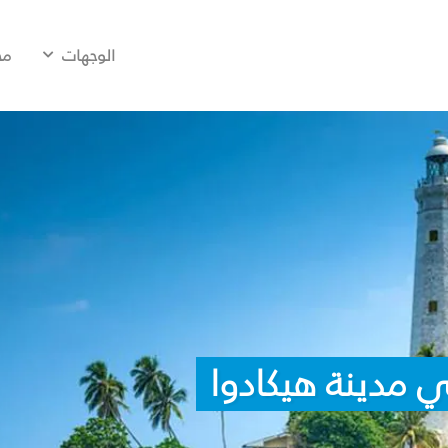
الوجهات
مح
 مدينة هيكادوا