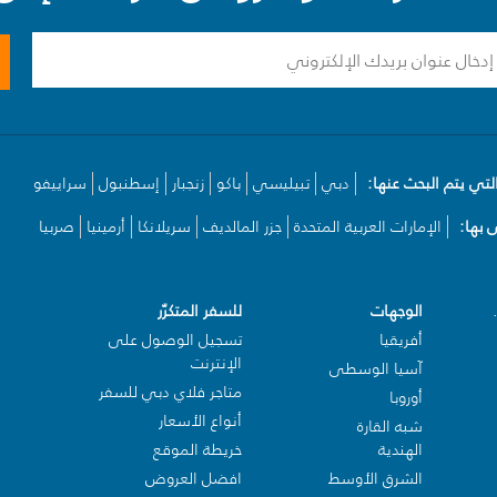
لتي يتم البحث عنها:
دبي
تبيليسي
باكو
زنجبار
إسطنبول
سراييفو
بها:
الإمارات العربية المتحدة
جزر المالديف
سريلانكا
أرمينيا
صربيا
الوجهات
للسفر المتكرّر
أفريقيا
تسجيل الوصول على
الإنترنت
آسيا الوسطى
متاجر فلاي دبي للسفر
أوروبا
أنواع الأسعار
شبه القارة
الهندية
خريطة الموقع
الشرق الأوسط
افضل العروض