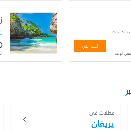
ز
ت متضمنة
0
احجز الآن
شخص الواحد
ال
ر
عطلات في
يريفان