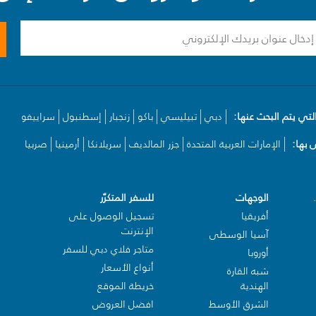
لتي يتم البحث عنها:
دبي
تبيليسي
باكو
زنجبار
إسطنبول
سراييفو
بها:
الإمارات العربية المتحدة
جزر المالديف
سريلانكا
أرمينيا
صربيا
الوجهات
للسفر المتكرّر
أفريقيا
تسجيل الوصول على
الإنترنت
آسيا الوسطى
متاجر فلاي دبي للسفر
أوروبا
أنواع الأسعار
شبه القارة
الهندية
خريطة الموقع
الشرق الأوسط
افضل العروض