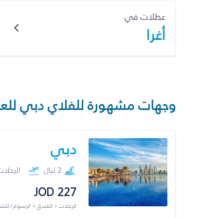
عطلات في
أغرا
وجهات مشهورة للفلاي دبي للع
دبي
2 ليال
الرحلا
JOD 227
الرحلات + الفندق + الرسوم / لل