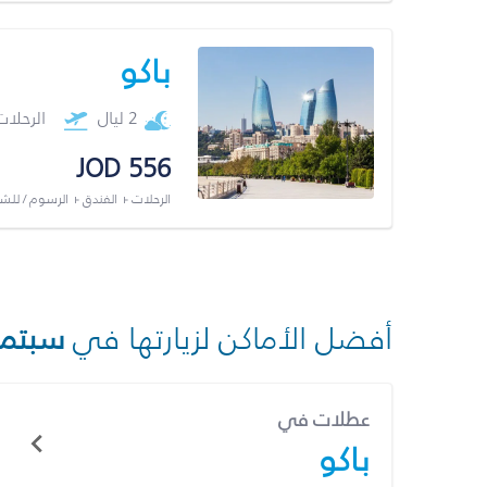
باكو
2 ليال
الرحلا
JOD 556
الرحلات + الفندق + الرسوم / لل
أفضل الأماكن لزيارتها في
سبتمب
عطلات في
باكو