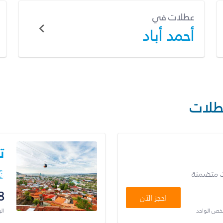
عطلات في
أحمد أباد
طلات
ت
ت متضمنة
8
احجز الآن
شخص الواحد
ال