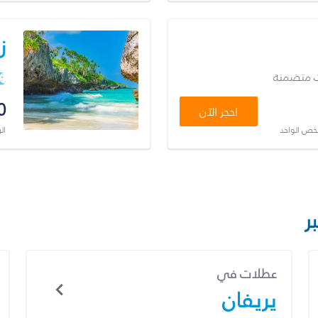
ز
ت متضمنة
0
احجز الآن
شخص الواحد
ال
ر
عطلات في
يريفان