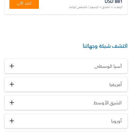
USD 881
احجز الآن
الرحلات + الفندق + الرسوم / للشخص الواحد
اكتشف شبكة وجهاتنا
آسيا الوسطى
أفريقيا
الشرق الأوسط
أوروبا