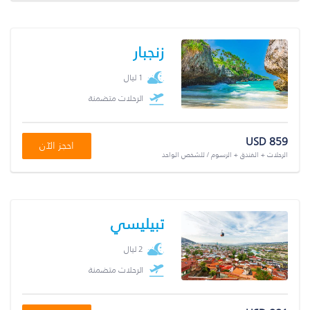
زنجبار
1 ليال
الرحلات متضمنة
USD 859
احجز الآن
الرحلات + الفندق + الرسوم / للشخص الواحد
تبيليسي
2 ليال
الرحلات متضمنة