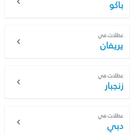
باكو
عطلات في
يريفان
عطلات في
زنجبار
عطلات في
دبي