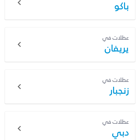
باكو
عطلات في
يريفان
عطلات في
زنجبار
عطلات في
دبي