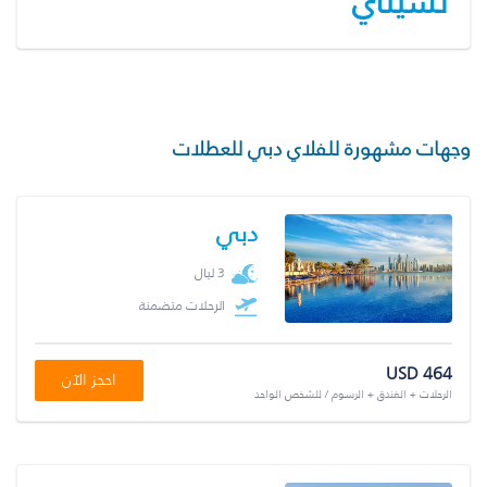
تشيناي
وجهات مشهورة للفلاي دبي للعطلات
دبي
3 ليال
الرحلات متضمنة
USD 464
احجز الآن
الرحلات + الفندق + الرسوم / للشخص الواحد