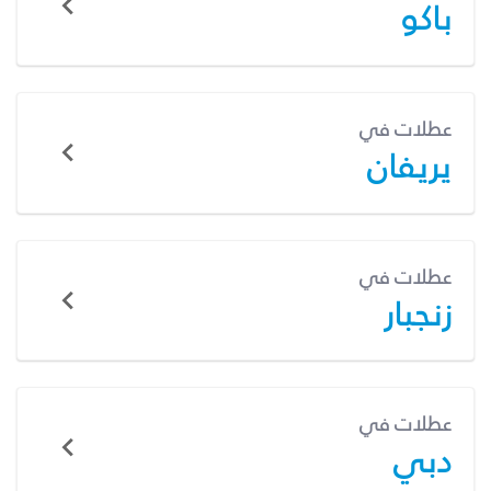
باكو
عطلات في
يريفان
عطلات في
زنجبار
عطلات في
دبي