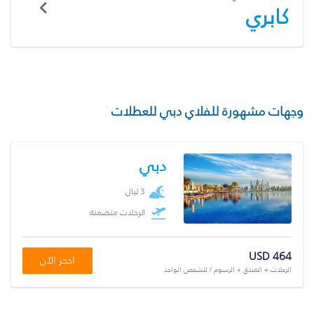
كابري
وجهات مشهورة للفلاي دبي للعطلات
دبي
3 ليال
الرحلات متضمنة
USD 464
احجز الآن
الرحلات + الفندق + الرسوم / للشخص الواحد