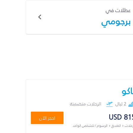
عطلات في
برجومي
اكو
2 ليال
الرحلات متضمنة
USD 81
احجز الآن
رحلات + الفندق + الرسوم / للشخص الواحد