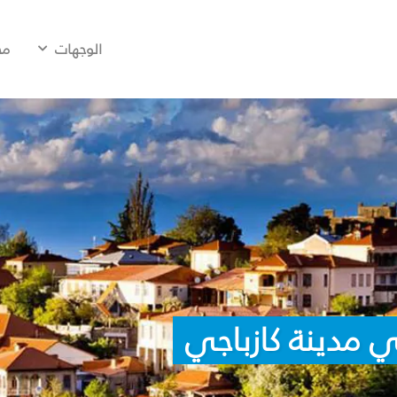
الوجهات
مح
 مدينة كازباجي