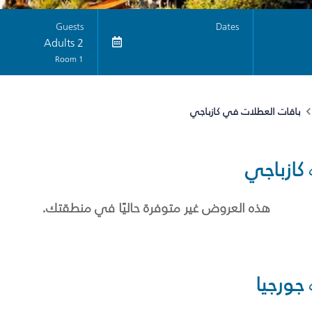
Guests
Dates
2 Adults
1 Room
باقات العطلات في كازباجي
كازباجي
هذه العروض غير متوفرة حاليًا في منطقتك.
جورجيا