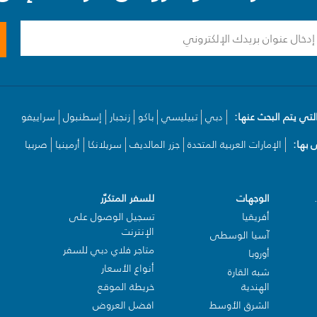
لتي يتم البحث عنها:
دبي
تبيليسي
باكو
زنجبار
إسطنبول
سراييفو
بها:
الإمارات العربية المتحدة
جزر المالديف
سريلانكا
أرمينيا
صربيا
الوجهات
للسفر المتكرّر
أفريقيا
تسجيل الوصول على
الإنترنت
آسيا الوسطى
متاجر فلاي دبي للسفر
أوروبا
أنواع الأسعار
شبه القارة
الهندية
خريطة الموقع
الشرق الأوسط
افضل العروض