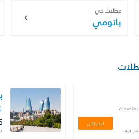
عطلات في
باتومي
طلات
ب
ت متضمنة
5
احجز الآن
شخص الواحد
ال