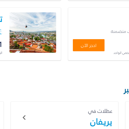
ت
ت متضمنة
1
احجز الآن
شخص الواحد
ال
ر
عطلات في
يريفان