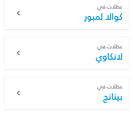
عطلات في
كوالا لمبور
عطلات في
لانكاوي
عطلات في
بينانج