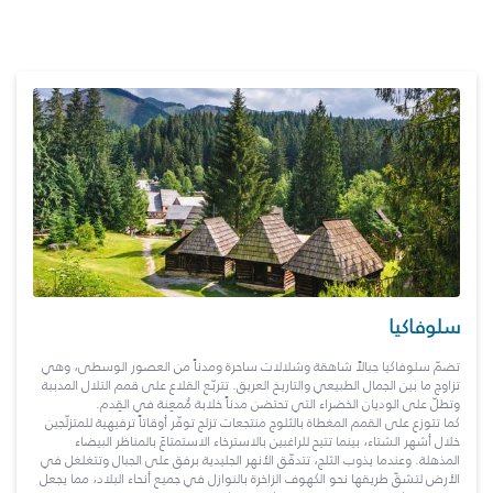
سلوفاكيا
تضمّ سلوفاكيا جبالاً شاهقة وشلالات ساحرة ومدناً من العصور الوسطى، وهي
تزاوج ما بين الجمال الطبيعي والتاريخ العريق. تتربّع القلاع على قمم التلال المدببة
وتطلّ على الوديان الخضراء التي تحتضن مدناً خلابة مُمعِنة في القِدم.
كما تتوزع على القمم المغطاة بالثلوج منتجعات تزلج توفّر أوقاتاً ترفيهية للمتزلّجين
خلال أشهر الشتاء، بينما تتيح للراغبين بالاسترخاء الاستمتاعَ بالمناظر البيضاء
المذهلة. وعندما يذوب الثلج، تتدفّق الأنهر الجليدية برفق على الجبال وتتغلغل في
الأرض لتشقّ طريقها نحو الكهوف الزاخرة بالنوازل في جميع أنحاء البلاد، مما يجعل