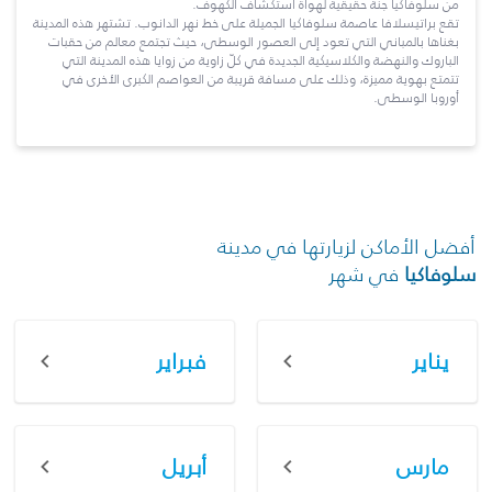
من سلوفاكيا جنة حقيقية لهواة استكشاف الكهوف.
تقع براتيسلافا عاصمة سلوفاكيا الجميلة على خط نهر الدانوب. تشتهر هذه المدينة
بغناها بالمباني التي تعود إلى العصور الوسطى، حيث تجتمع معالم من حقبات
الباروك والنهضة والكلاسيكية الجديدة في كلّ زاوية من زوايا هذه المدينة التي
تتمتع بهوية مميزة، وذلك على مسافة قريبة من العواصم الكبرى الأخرى في
أوروبا الوسطى.
أفضل الأماكن لزيارتها في مدينة
سلوفاكيا
في شهر
يناير
فبراير
مارس
أبريل