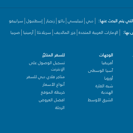
لتي يتم البحث عنها:
دبي
تبيليسي
باكو
زنجبار
إسطنبول
سراييفو
بها:
الإمارات العربية المتحدة
جزر المالديف
سريلانكا
أرمينيا
صربيا
الوجهات
للسفر المتكرّر
أفريقيا
تسجيل الوصول على
الإنترنت
آسيا الوسطى
متاجر فلاي دبي للسفر
أوروبا
أنواع الأسعار
شبه القارة
الهندية
خريطة الموقع
الشرق الأوسط
افضل العروض
الرحلة