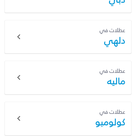
عطلات في
دلهي
عطلات في
ماليه
عطلات في
كولومبو