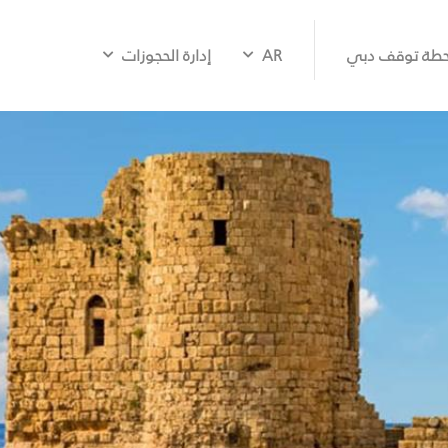
طة توقف دبي
AR
إدارة الحجوزات