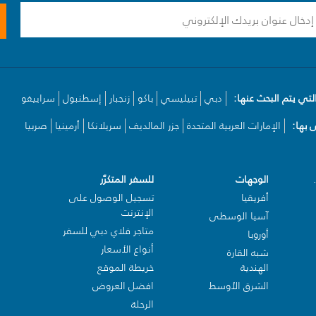
لتي يتم البحث عنها:
دبي
تبيليسي
باكو
زنجبار
إسطنبول
سراييفو
بها:
الإمارات العربية المتحدة
جزر المالديف
سريلانكا
أرمينيا
صربيا
الوجهات
للسفر المتكرّر
أفريقيا
تسجيل الوصول على
الإنترنت
آسيا الوسطى
متاجر فلاي دبي للسفر
أوروبا
أنواع الأسعار
شبه القارة
الهندية
خريطة الموقع
الشرق الأوسط
افضل العروض
الرحلة