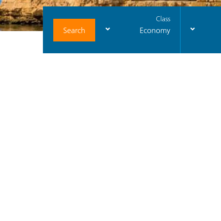
Class
Search
Economy