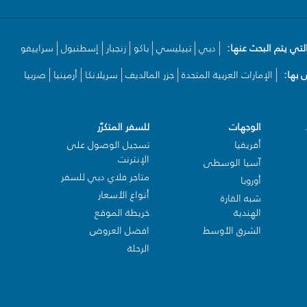
لتي يتم البحث عنها:
دبي
تبيليسي
باكو
زنجبار
إسطنبول
سراييفو
بها:
الإمارات العربية المتحدة
جزر المالديف
سريلانكا
أرمينيا
صربيا
الوجهات
للسفر المتكرّر
أفريقيا
تسجيل الوصول على
الإنترنت
آسيا الوسطى
متاجر فلاي دبي للسفر
أوروبا
أنواع الأسعار
شبه القارة
الهندية
خريطة الموقع
الشرق الأوسط
افضل العروض
الرحلة