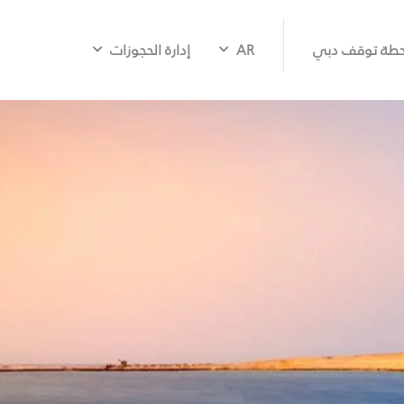
طة توقف دبي
AR
إدارة الحجوزات