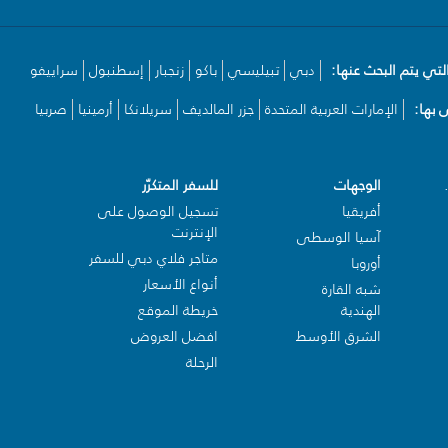
لتي يتم البحث عنها:
دبي
تبيليسي
باكو
زنجبار
إسطنبول
سراييفو
بها:
الإمارات العربية المتحدة
جزر المالديف
سريلانكا
أرمينيا
صربيا
الوجهات
للسفر المتكرّر
أفريقيا
تسجيل الوصول على
الإنترنت
آسيا الوسطى
متاجر فلاي دبي للسفر
أوروبا
أنواع الأسعار
شبه القارة
الهندية
خريطة الموقع
الشرق الأوسط
افضل العروض
الرحلة