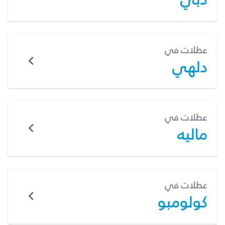
عطلات في
دلهي
عطلات في
ماليه
عطلات في
كولومبو