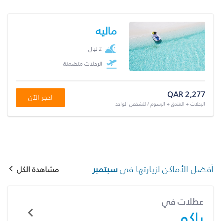
ماليه
2 ليال
الرحلات متضمنة
QAR 2,277
احجز الآن
الرحلات + الفندق + الرسوم / للشخص الواحد
أفضل الأماكن لزيارتها في
سبتمبر
مشاهدة الكل
عطلات في
باكو