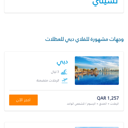
تشيناي
وجهات مشهورة للفلاي دبي للعطلات
دبي
3 ليال
الرحلات متضمنة
QAR 1,257
احجز الآن
الرحلات + الفندق + الرسوم / للشخص الواحد