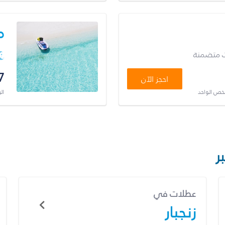
م
ت متضمنة
7
احجز الآن
شخص الواحد
ال
ر
عطلات في
زنجبار