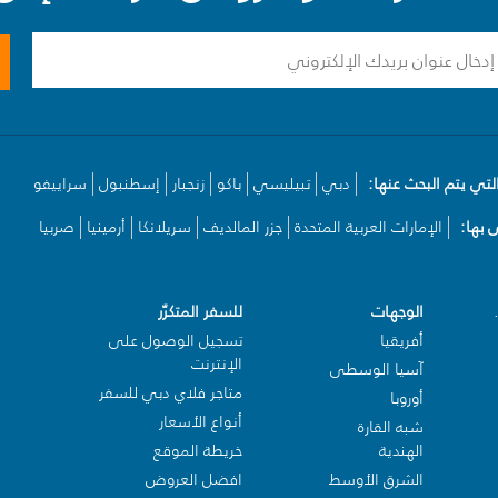
لتي يتم البحث عنها:
دبي
تبيليسي
باكو
زنجبار
إسطنبول
سراييفو
بها:
الإمارات العربية المتحدة
جزر المالديف
سريلانكا
أرمينيا
صربيا
الوجهات
للسفر المتكرّر
أفريقيا
تسجيل الوصول على
الإنترنت
آسيا الوسطى
متاجر فلاي دبي للسفر
أوروبا
أنواع الأسعار
شبه القارة
الهندية
خريطة الموقع
الشرق الأوسط
افضل العروض