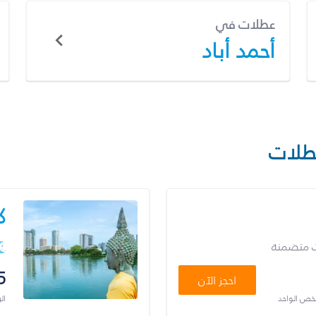
عطلات في
أحمد أباد
طلات
ك
ت متضمنة
5
احجز الآن
شخص الواحد
ال