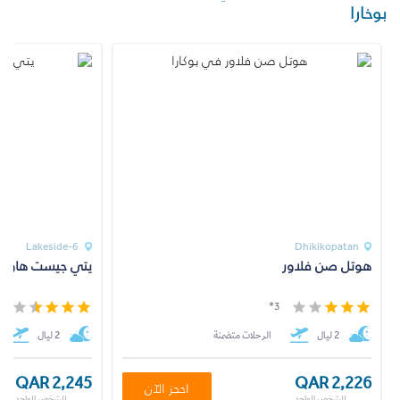
بوخارا
Lakeside-6
Dhikikopatan
هوتل صن فلاور
يتي جيست هاو
*
3*
2 ليال
الرحلات متضمنة
2 ليال
QAR 2,245
QAR 2,226
احجز الآن
للشخص الواحد
للشخص الواحد