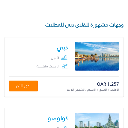
وجهات مشهورة للفلاي دبي للعطلات
دبي
3 ليال
الرحلات متضمنة
QAR 1,257
احجز الآن
الرحلات + الفندق + الرسوم / للشخص الواحد
كولومبو