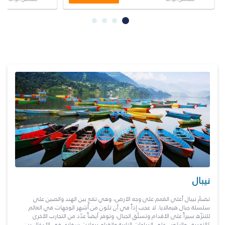
نيبال
تضمّ نيبال أعلى القمم على وجه الأرض، وهي تقع بين الهند والصين على
سلسلة جبال هيمالايا. لا عجب إذاً في أن تكون من أشهر الوجهات في العالم
للتنزّه سيراً على الأقدام وتسلّق الجبال، وتوفر أيضاً عدّد من التجارب الأخرى
كالتجديف والركوب على الدراجات النارية والقيام برحلات سفاري في الأدغال بين