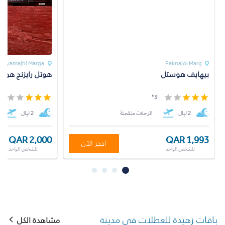
Rayamajhi Marga
Paknajol Marg
بيهايف هوستل
هوتل رايزنج هوم
*
3*
2 ليال
الرحلات متضمنة
2 ليال
QAR 2,000
QAR 1,993
احجز الآن
للشخص الواحد
للشخص الواحد
باقات زهيدة للعطلات في مدينة
مشاهدة الكل