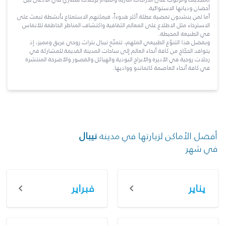
أحضان وديانها الاستوائية.
أما لمن ينشدون تمضية عطلة أكثر هدوءاً، فيمكنهم الاستمتاع بأنشطة تبعث على
الاسترخاء مثل الاطلاع على المعالم الثقافية واكتشاف المناظر الخاطفة للأنفاس
في الطبيعة المحيطة.
وبفضل هذا التنوّع الطبيعي الملهم، تتمتّع نيبال بتراث روحي عريق ومميز، إذ
يتوافد الحجّاج من كافة أنحاء العالم إلى ساحات المدينة القديمة للمشاركة في
رحلات روحية في الأديرة والأبراج البوذية والهياكل والقصور والأضرحة المنتشرة
في كافة أنحاء العاصمة كاتماندو وواديها.
أفضل الأماكن لزيارتها في مدينة
نيبال
في شهر
يناير
فبراير