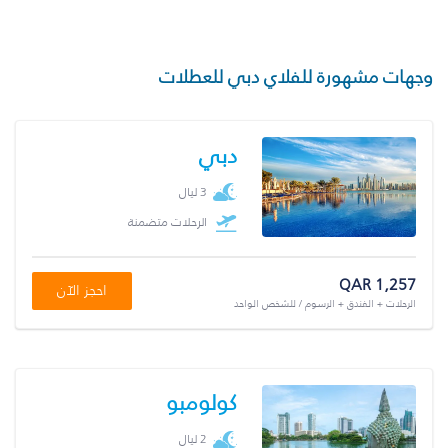
وجهات مشهورة للفلاي دبي للعطلات
دبي
3 ليال
الرحلات متضمنة
QAR 1,257
احجز الآن
الرحلات + الفندق + الرسوم / للشخص الواحد
كولومبو
2 ليال