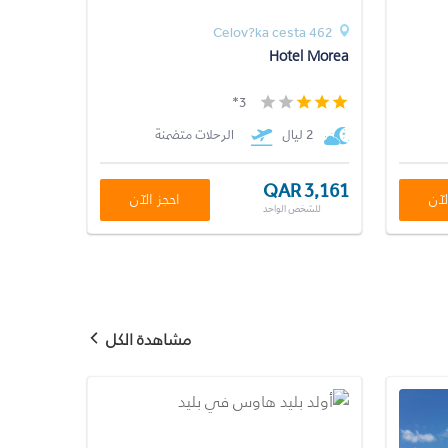
Celov?ka cesta 462
Hotel Morea
3*
2 ليال
الرحلات متضمنة
QAR 3,161
لآن
احجز الآن
للشخص الواحد
مشاهدة الكل