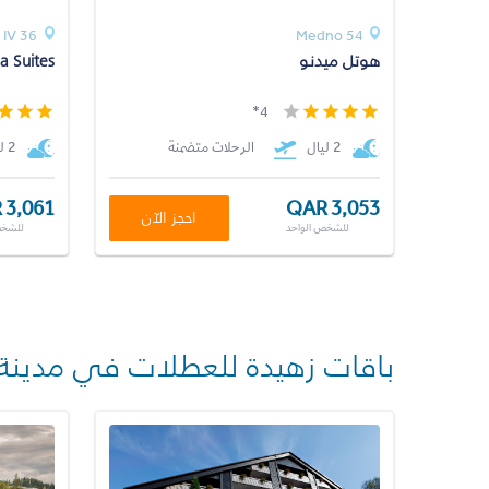
 IV 36
Medno 54
هوتل ميدنو
a Suites
4*
2 ليال
الرحلات متضمنة
2 ليال
 3,061
QAR 3,053
احجز الآن
للشخص الواحد
للشخص
باقات زهيدة للعطلات في مدينة