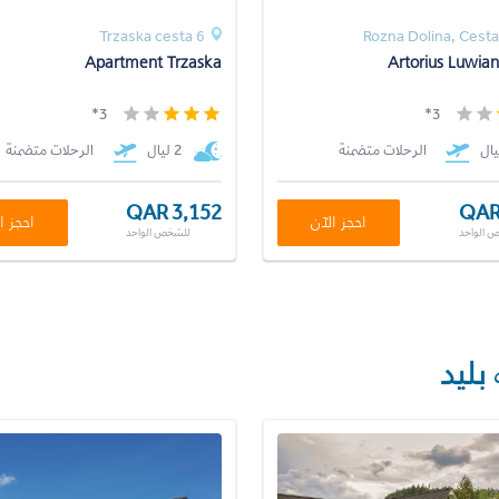
Trzaska cesta 6
Rozna Dolina, Cesta
Apartment Trzaska
Artorius Luwian
3*
3*
الرحلات متضمنة
2 ليال
الرحلات متضمنة
QAR 3,152
QAR
احجز الآن
احجز ا
 الواحد
للشخص الواحد
بليد