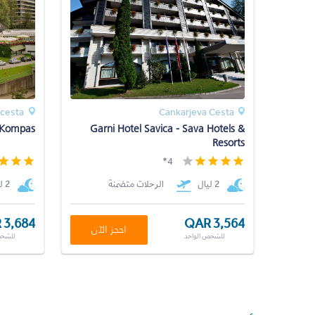
 cesta
Cankarjeva Cesta
Kompas
Garni Hotel Savica - Sava Hotels &
Resorts
4*
2 ليال
الرحلات متضمنة
2 ليال
 3,684
QAR 3,564
احجز الآن
للشخص الواحد
للشخص