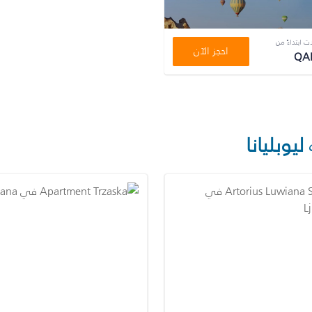
ت ابتداءً من
احجز الآن
QAR
ليوبليانا