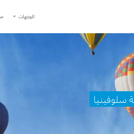
الوجهات
مح
ة سلوفينيا