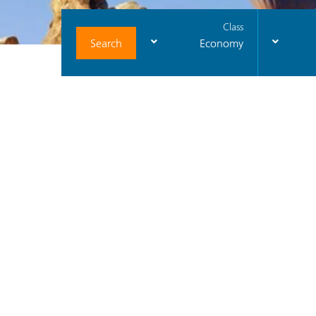
Class
Search
Economy