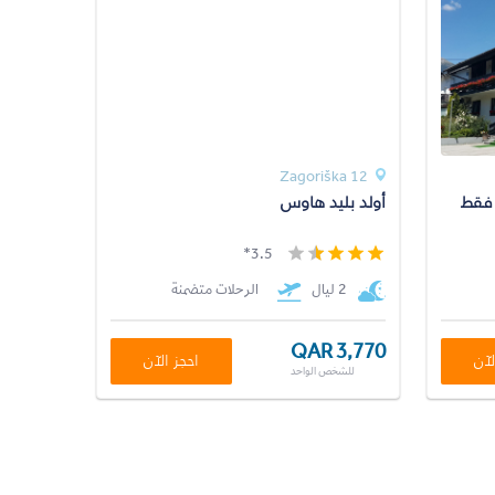
Zagoriška 12
 فقط
أولد بليد هاوس
3.5*
2 ليال
الرحلات متضمنة
QAR 3,770
لآن
احجز الآن
للشخص الواحد