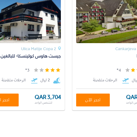
Ulica Matije Copa 2
Cankarjeva
جيست هاوس كولينسكا- للبالغين
3*
4*
الرحلات متضمنة
2 ليال
الرحلات متضمنة
QAR 3,704
QAR
احجز الآن
احجز ا
 الواحد
للشخص الواحد