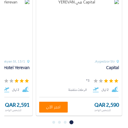
nakyan St, 13/1
Aygedzor Str.
a Hotel Yerevan
Capital
*
3*
2 ليال
الرحلات متضمنة
2 ليال
QAR 2,591
QAR 2,590
احجز الآن
للشخص الواحد
للشخص الواحد