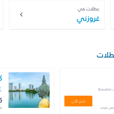
عطلات في
غروزني
طلات
ك
ت متضمنة
5
احجز الآن
شخص الواحد
ال