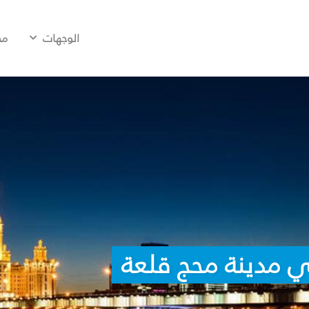
الوجهات
مح
ي مدينة محج قلعة