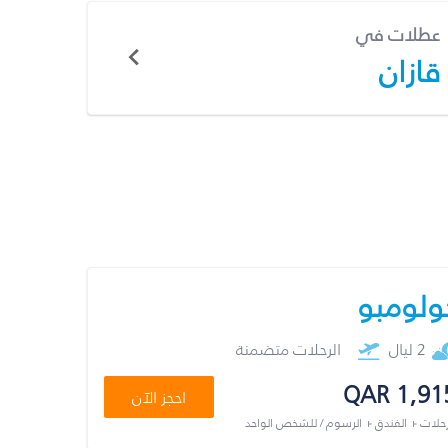
عطلات في
قازان
ولومبو
2 ليال
الرحلات متضمنة
QAR 1,91
احجز الآن
رحلات + الفندق + الرسوم / للشخص الواحد