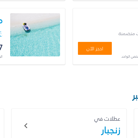
م
ت متضمنة
7
احجز الآن
شخص الواحد
ال
ر
عطلات في
زنجبار