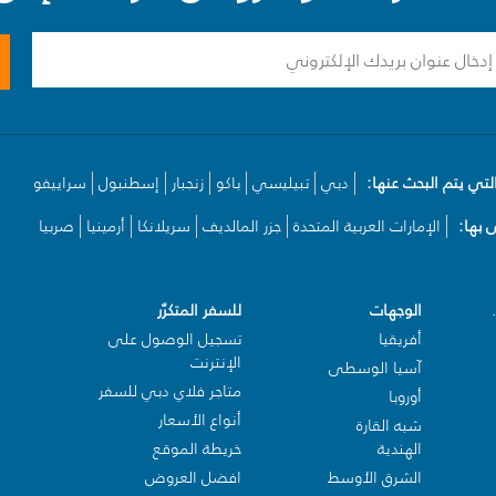
لتي يتم البحث عنها:
دبي
تبيليسي
باكو
زنجبار
إسطنبول
سراييفو
بها:
الإمارات العربية المتحدة
جزر المالديف
سريلانكا
أرمينيا
صربيا
الوجهات
للسفر المتكرّر
أفريقيا
تسجيل الوصول على
الإنترنت
آسيا الوسطى
متاجر فلاي دبي للسفر
أوروبا
أنواع الأسعار
شبه القارة
الهندية
خريطة الموقع
الشرق الأوسط
افضل العروض