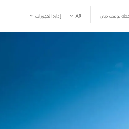
طة توقف دبي
AR
إدارة الحجوزات