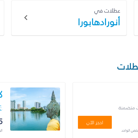
عطلات في
أنورادهابورا
طلات
ك
ت متضمنة
5
احجز الآن
شخص الواحد
ال