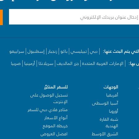
لتي يتم البحث عنها:
دبي
تبيليسي
باكو
زنجبار
إسطنبول
سراييفو
بها:
الإمارات العربية المتحدة
جزر المالديف
سريلانكا
أرمينيا
صربيا
الوجهات
للسفر المتكرّر
أفريقيا
تسجيل الوصول على
الإنترنت
آسيا الوسطى
متاجر فلاي دبي للسفر
أوروبا
أنواع الأسعار
شبه القارة
الهندية
خريطة الموقع
الشرق الأوسط
افضل العروض