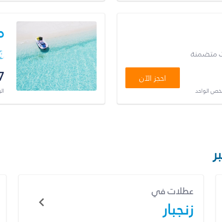
م
ت متضمنة
7
احجز الآن
شخص الواحد
ال
ر
عطلات في
زنجبار