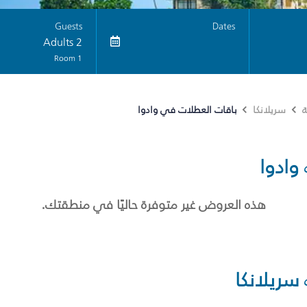
Guests
Dates
2 Adults
1 Room
باقات العطلات في وادوا
ة
سريلانكا
وادوا
هذه العروض غير متوفرة حاليًا في منطقتك.
سريلانكا