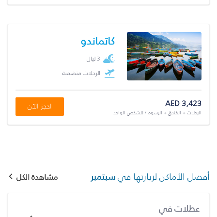
كاتماندو
3 ليال
الرحلات متضمنة
AED 3,423
احجز الآن
الرحلات + الفندق + الرسوم / للشخص الواحد
أفضل الأماكن لزيارتها في
سبتمبر
مشاهدة الكل
عطلات في