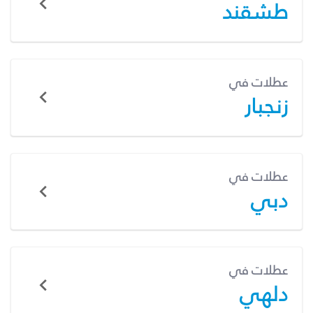
طشقند
عطلات في
زنجبار
عطلات في
دبي
عطلات في
دلهي