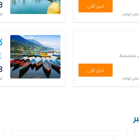
3
احجز الآن
شخص الواحد
ال
ك
ت متضمنة
3
احجز الآن
شخص الواحد
ال
ر