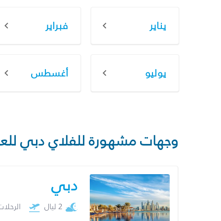
يناير
فبراير
يوليو
أغسطس
وجهات مشهورة للفلاي دبي للع
دبي
2 ليال
الرحلا