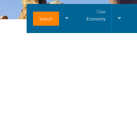
Class
Search
Economy