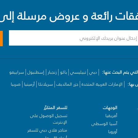
ت رائعة و عروض مرسلة إلى 
لتي يتم البحث عنها:
دبي
تبيليسي
باكو
زنجبار
إسطنبول
سراييفو
بها:
الإمارات العربية المتحدة
جزر المالديف
سريلانكا
أرمينيا
صربيا
الوجهات
للسفر المتكرّر
أفريقيا
تسجيل الوصول على
الإنترنت
آسيا الوسطى
متاجر فلاي دبي للسفر
أوروبا