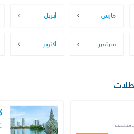
مارس
أبريل
سبتمبر
أكتوبر
طلات
ك
ت متضمنة