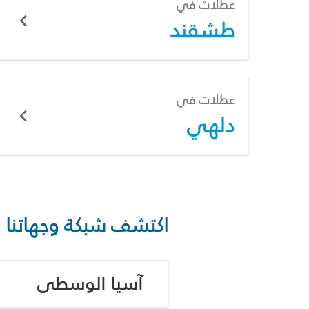
عطلات في
طشقند
عطلات في
دلهي
اكتشف شبكة وجهاتنا
آسيا الوسطى