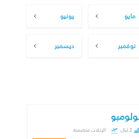
مايو
يونيو
نوفمبر
ديسمبر
ولومبو
2 ليال
الرحلات متضمنة