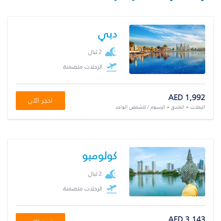
دبي
2 ليال
الرحلات متضمنة
AED 1,992
احجز الآن
الرحلات + الفندق + الرسوم / للشخص الواحد
كولومبو
2 ليال
الرحلات متضمنة
AED 3,143