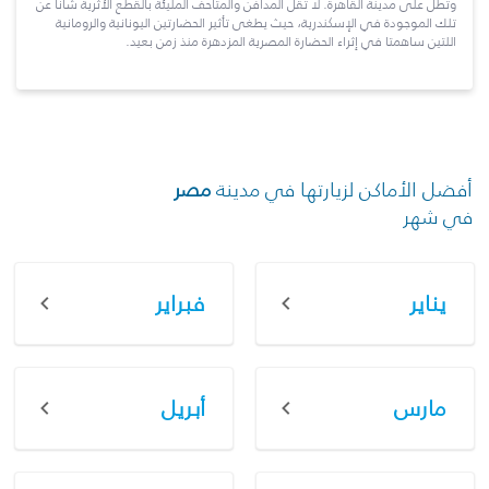
وتطلّ على مدينة القاهرة. لا تقلّ المدافن والمتاحف المليئة بالقطع الأثرية شأناً عن
تلك الموجودة في الإسكندرية، حيث يطغى تأثير الحضارتين اليونانية والرومانية
اللتين ساهمتا في إثراء الحضارة المصرية المزدهرة منذ زمن بعيد.
أفضل الأماكن لزيارتها في مدينة
مصر
في شهر
يناير
فبراير
مارس
أبريل