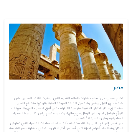
مصر
تضمّ مصر إحدى أعظم حضارات العالم القديم التي ازدهرت لآلاف السنين على
ضفاف نهر النيل، وهي واحة من الثقافة العريقة الغنية بتاريخها منقطع النظير.
ستعشق منظر الكثبان الذهبية مترامية الأطراف في أفق الصحراء المهيبة. فهناك،
تتوزّع قوافل البدو على الرمال مع جِمالها، وتدعوك خيمها إلى اختبار حياة الصحراء
الساحرة وخوض مغامرة لا تُنتسى.
حين تصل إلى نهر النيل والدلتا، ستخطف أنفاسك المساحات الخضراء التي تفترش
المكان وتطالعك أهرام الجيزة التي تُعدّ من أكثر الآثار رمزية في حضارة مصر القديمة