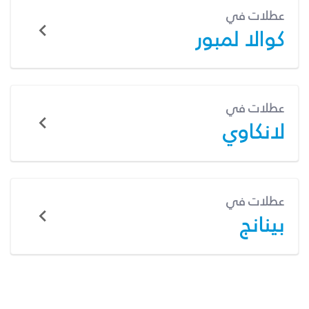
عطلات في
كوالا لمبور
عطلات في
لانكاوي
عطلات في
بينانج