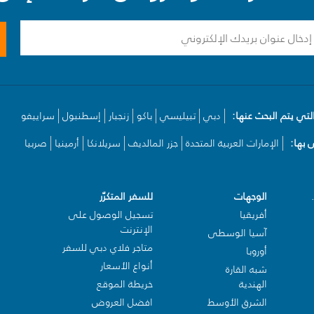
لتي يتم البحث عنها:
دبي
تبيليسي
باكو
زنجبار
إسطنبول
سراييفو
بها:
الإمارات العربية المتحدة
جزر المالديف
سريلانكا
أرمينيا
صربيا
الوجهات
للسفر المتكرّر
أفريقيا
تسجيل الوصول على
الإنترنت
آسيا الوسطى
متاجر فلاي دبي للسفر
أوروبا
أنواع الأسعار
شبه القارة
الهندية
خريطة الموقع
الشرق الأوسط
افضل العروض