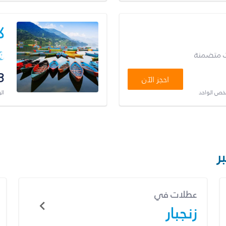
ك
ت متضمنة
3
احجز الآن
شخص الواحد
ال
ر
عطلات في
زنجبار