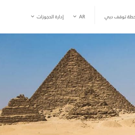
طة توقف دبي
AR
إدارة الحجوزات