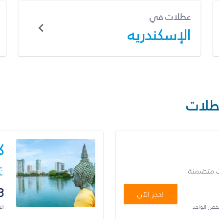
عطلات في
الإسكندريه
طلات
ك
ت متضمنة
3
احجز الآن
شخص الواحد
ال