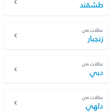
طشقند
عطلات في
زنجبار
عطلات في
دبي
عطلات في
دلهي