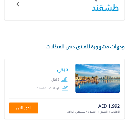
طشقند
وجهات مشهورة للفلاي دبي للعطلات
دبي
2 ليال
الرحلات متضمنة
AED 1,992
احجز الآن
الرحلات + الفندق + الرسوم / للشخص الواحد