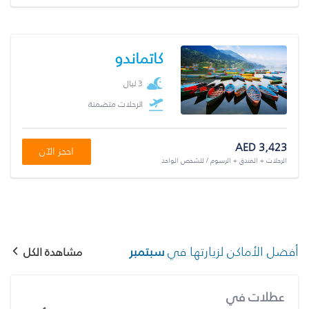
كاتماندو
3 ليال
الرحلات متضمنة
AED 3,423
احجز الآن
الرحلات + الفندق + الرسوم / للشخص الواحد
أفضل الأماكن لزيارتها في
سبتمبر
مشاهدة الكل
عطلات في