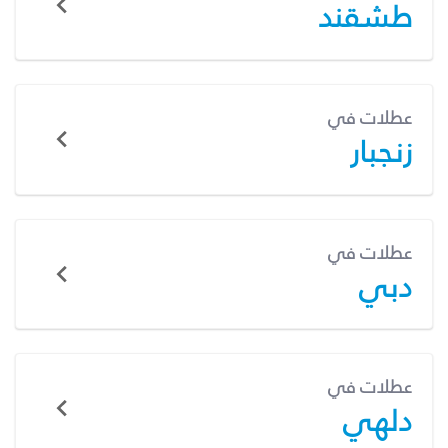
طشقند
عطلات في
زنجبار
عطلات في
دبي
عطلات في
دلهي