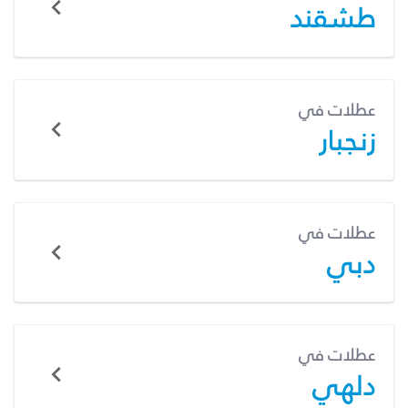
طشقند
عطلات في
زنجبار
عطلات في
دبي
عطلات في
دلهي