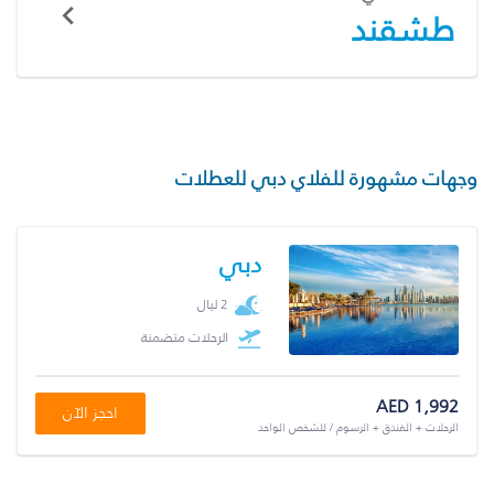
طشقند
وجهات مشهورة للفلاي دبي للعطلات
دبي
2 ليال
الرحلات متضمنة
AED 1,992
احجز الآن
الرحلات + الفندق + الرسوم / للشخص الواحد