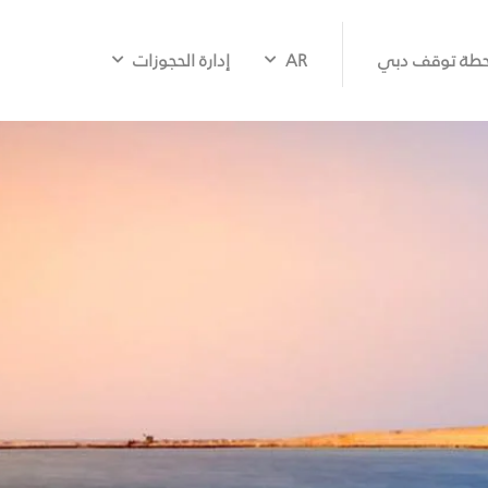
طة توقف دبي
AR
إدارة الحجوزات