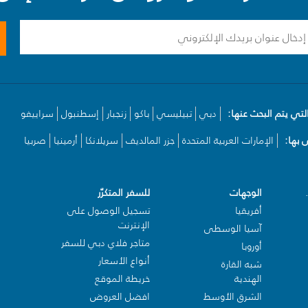
لتي يتم البحث عنها:
دبي
تبيليسي
باكو
زنجبار
إسطنبول
سراييفو
بها:
الإمارات العربية المتحدة
جزر المالديف
سريلانكا
أرمينيا
صربيا
الوجهات
للسفر المتكرّر
أفريقيا
تسجيل الوصول على
الإنترنت
آسيا الوسطى
متاجر فلاي دبي للسفر
أوروبا
أنواع الأسعار
شبه القارة
الهندية
خريطة الموقع
الشرق الأوسط
افضل العروض