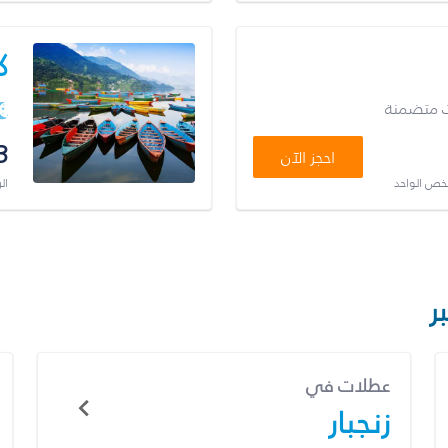
ك
ت متضمنة
3
احجز الآن
شخص الواحد
ال
ر
عطلات في
زنجبار