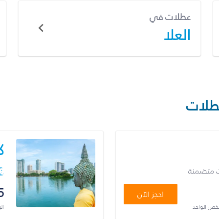
عطلات في
العلا
طلات
ك
ت متضمنة
5
احجز الآن
شخص الواحد
ال