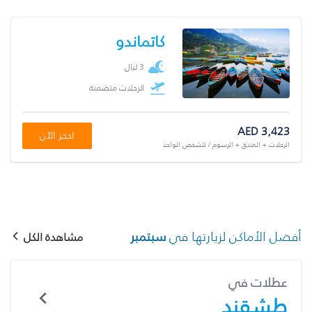
كاتماندو
3 ليال
الرحلات متضمنة
AED 3,423
احجز الآن
الرحلات + الفندق + الرسوم / للشخص الواحد
أفضل الأماكن لزيارتها في
سبتمبر
مشاهدة الكل
عطلات في
طشقند