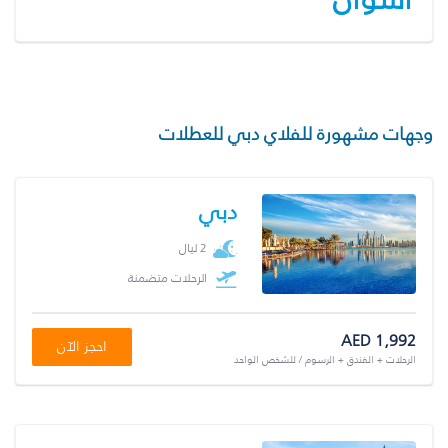
وجهات مشهورة للفلاي دبي للعطلات
دبي
2 ليال
الرحلات متضمنة
AED 1,992
احجز الآن
الرحلات + الفندق + الرسوم / للشخص الواحد