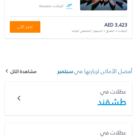
الرحلات متضمنة
AED 3,423
احجز الآن
الرحلات + الفندق + الرسوم / للشخص الواحد
أفضل الأماكن لزيارتها في
سبتمبر
مشاهدة الكل
عطلات في
طشقند
عطلات في