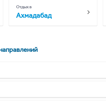
Отдых в
Ахмадабад
 направлений