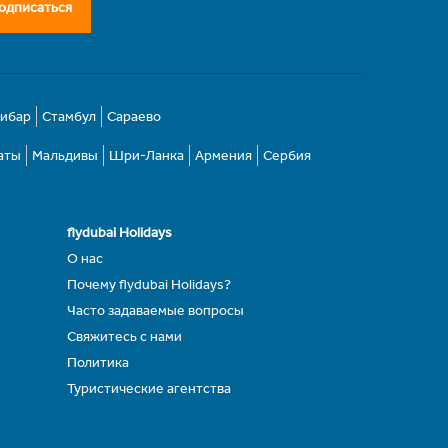
одписаться
зибар
Стамбул
Сараево
аты
Мальдивы
Шри-Ланка
Армения
Сербия
flydubai Holidays
О нас
Почему flydubai Holidays?
Часто задаваемые вопросы
Свяжитесь с нами
Политика
Туристические агентства