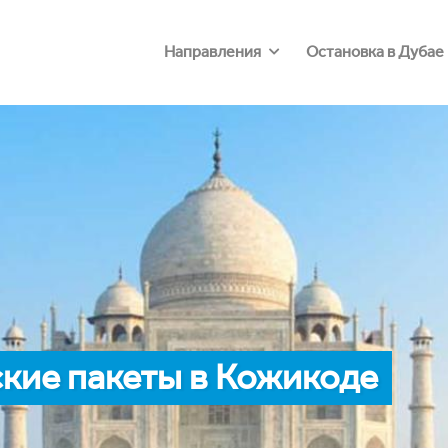
Направления
Остановка в Дубае
кие пакеты в Кожикоде