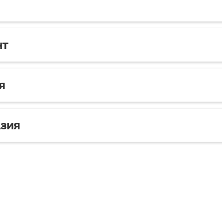
нт
я
зия