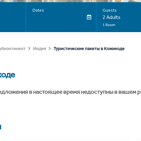
Dates
Guests
2 Adults
1 Room
Туристические пакеты в Кожикоде
субконтинент
Индия
коде
едложения в настоящее время недоступны в вашем р
я