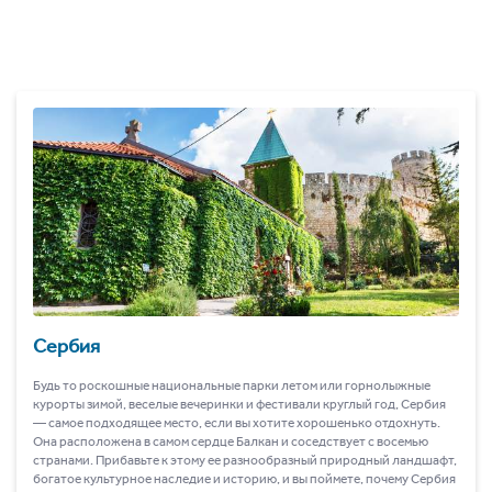
Сербия
Будь то роскошные национальные парки летом или горнолыжные
курорты зимой, веселые вечеринки и фестивали круглый год, Сербия
― самое подходящее место, если вы хотите хорошенько отдохнуть.
Она расположена в самом сердце Балкан и соседствует с восемью
странами. Прибавьте к этому ее разнообразный природный ландшафт,
богатое культурное наследие и историю, и вы поймете, почему Сербия