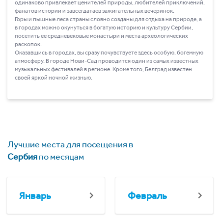
одинаково привлекает ценителей природы, любителей приключений,
фанатов истории и завсегдатаев зажигательных вечеринок.
Горы и пышные леса страны словно созданы для отдыха на природе, а
в городах можно окунуться в богатую историю и культуру Сербии,
посетить ее средневековые монастыри и места археологических
раскопок.
Оказавшись в городах, вы сразу почувствуете здесь особую, богемную
атмосферу. В городе Нови-Сад проводится один из самых известных
музыкальных фестивалей в регионе. Кроме того, Белград известен
своей яркой ночной жизнью.
Лучшие места для посещения в
Сербия
по месяцам
Январь
Февраль