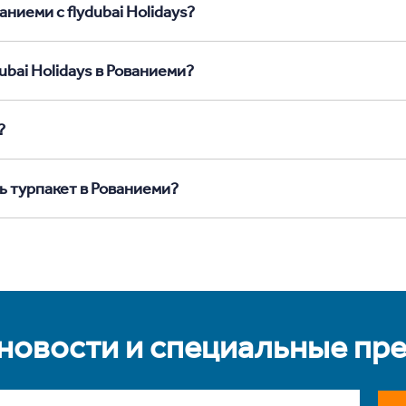
ниеми с flydubai Holidays?
ubai Holidays в Рованиеми?
?
ь турпакет в Рованиеми?
 новости и специальные пр