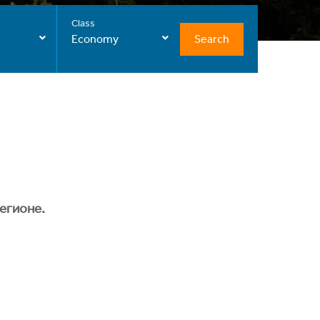
Class
Search
Economy
егионе.