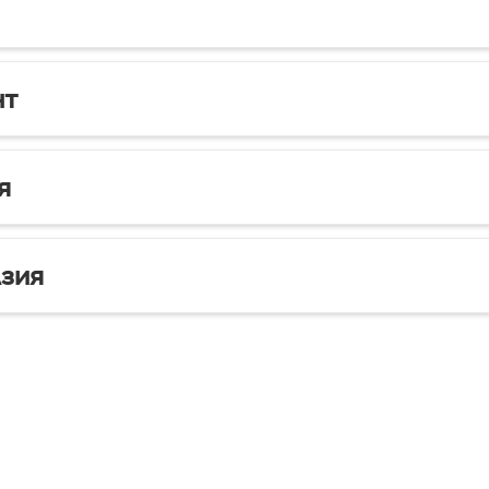
нт
я
зия