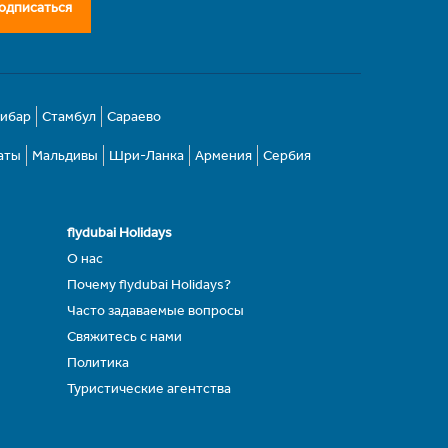
одписаться
зибар
Стамбул
Сараево
аты
Мальдивы
Шри-Ланка
Армения
Сербия
flydubai Holidays
О нас
Почему flydubai Holidays?
Часто задаваемые вопросы
Свяжитесь с нами
Политика
Туристические агентства