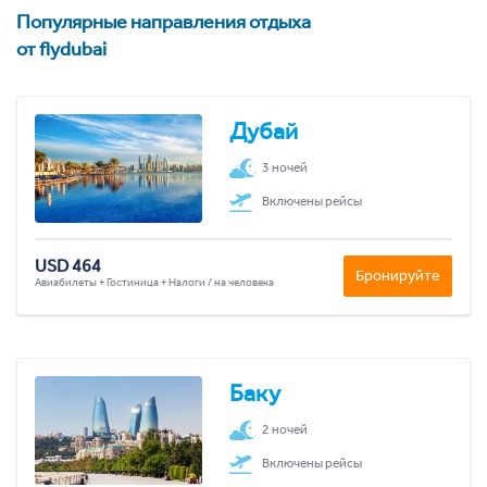
Популярные направления отдыха
от flydubai
Дубай
3 ночей
Включены рейсы
USD 464
Бронируйте
Авиабилеты + Гостиница + Налоги / на человека
Баку
2 ночей
Включены рейсы