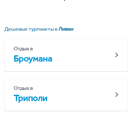
Дешевые турпакеты в
Ливан
Отдых в
Броумана
Отдых в
Триполи