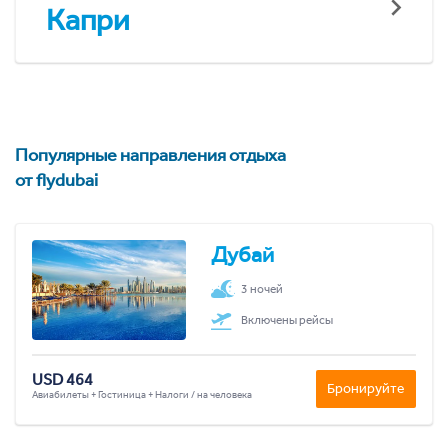
Капри
Популярные направления отдыха
от flydubai
Дубай
3 ночей
Включены рейсы
USD 464
Бронируйте
Авиабилеты + Гостиница + Налоги / на человека