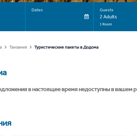
Dates
Guests
2 Adults
1 Room
Туристические пакеты в Додома
а
Танзания
ма
едложения в настоящее время недоступны в вашем р
ния