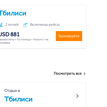
Тбилиси
2 ночей
Включены рейсы
USD 881
Бронируйте
виабилеты + Гостиница + Налоги / на
еловека
Посмотреть все
Отдых в
Тбилиси