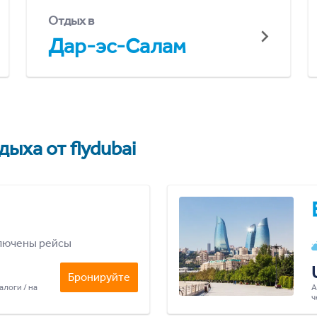
Отдых в
Дар-эс-Салам
ыха от flydubai
лючены рейсы
Бронируйте
алоги / на
А
ч