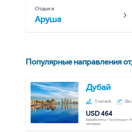
Отдых в
Аруша
Популярные направления отд
Дубай
3 ночей
Вк
USD 464
Авиабилеты + Гостиница + Н
человека