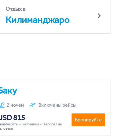
Отдых в
Килиманджаро
Баку
2 ночей
Включены рейсы
USD 815
Бронируйте
виабилеты + Гостиница + Налоги / на
еловека