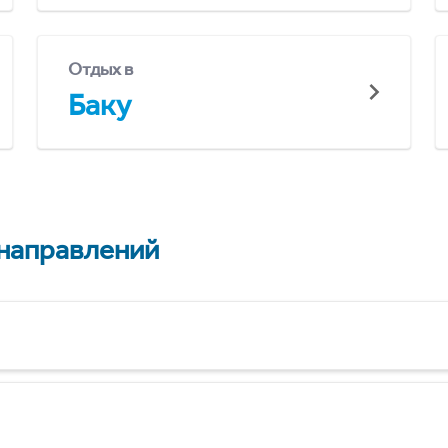
Отдых в
Баку
 направлений