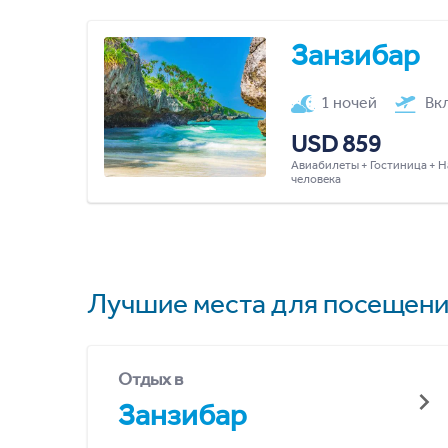
Занзибар
1 ночей
Вк
USD 859
Авиабилеты + Гостиница + Н
человека
Лучшие места для посещени
Отдых в
Занзибар