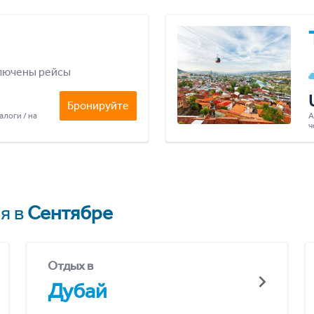
лючены рейсы
Бронируйте
алоги / на
А
ч
я в
Сентябре
Отдых в
Дубай