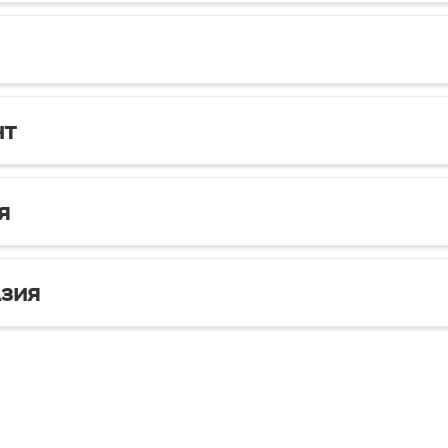
нт
я
зия