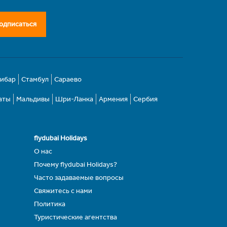
одписаться
зибар
Стамбул
Сараево
аты
Мальдивы
Шри-Ланка
Армения
Сербия
flydubai Holidays
О нас
Почему flydubai Holidays?
Часто задаваемые вопросы
Свяжитесь с нами
Политика
Туристические агентства